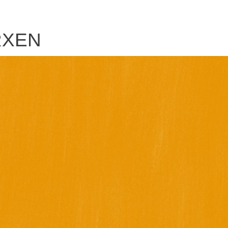
RXEN
ARTETERAPIA
ART THERAPY